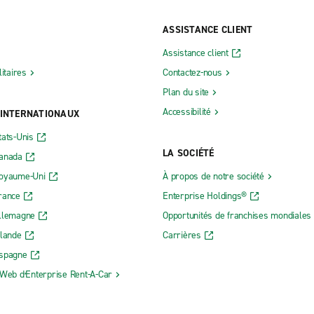
ASSISTANCE CLIENT
Assistance client
litaires
Contactez-nous
Plan du site
Accessibilité
 INTERNATIONAUX
tats-Unis
LA SOCIÉTÉ
Canada
Royaume-Uni
À propos de notre société
rance
Enterprise Holdings®
Allemagne
Opportunités de franchises mondiales
rlande
Carrières
Espagne
 Web dʼEnterprise Rent-A-Car