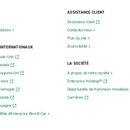
ASSISTANCE CLIENT
Assistance client
litaires
Contactez-nous
Plan du site
Accessibilité
 INTERNATIONAUX
tats-Unis
LA SOCIÉTÉ
Canada
Royaume-Uni
À propos de notre société
rance
Enterprise Holdings®
Allemagne
Opportunités de franchises mondiales
rlande
Carrières
Espagne
 Web dʼEnterprise Rent-A-Car