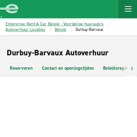
MAIN
CONTENT
Enterprise
Enterprise Rent-A-Car België - Voordelige huurauto's
Autoverhuur Locaties
België
Durbuy-Barvaux
Durbuy-Barvaux Autoverhuur
Reserveren
Contact en openingstijden
Beleidsregels