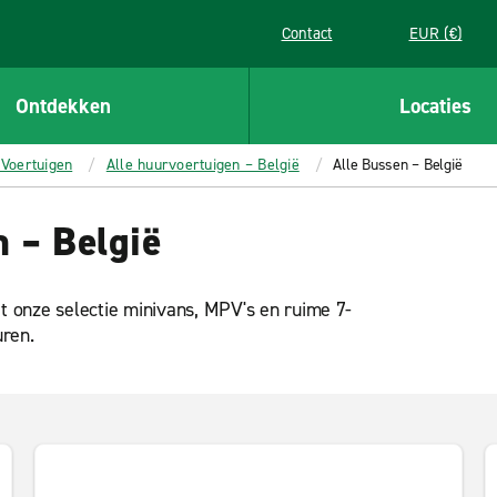
Contact
EUR (€)
Ontdekken
Locaties
Voertuigen
Alle huurvoertuigen – België
Alle Bussen – België
 – België
it onze selectie minivans, MPV's en ruime 7-
uren.