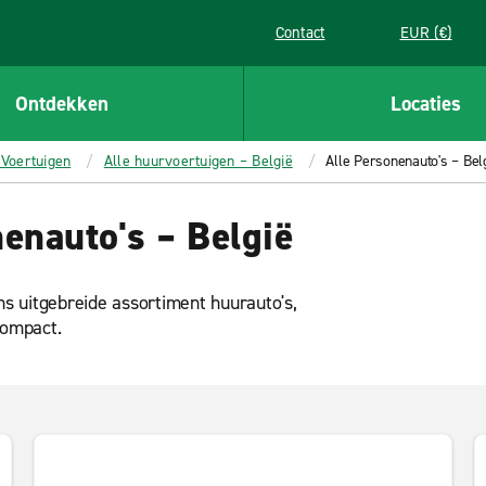
Contact
EUR (€)
Ontdekken
Locaties
Voertuigen
Alle huurvoertuigen – België
Alle Personenauto's – Bel
enauto's – België
ns uitgebreide assortiment huurauto's,
compact.