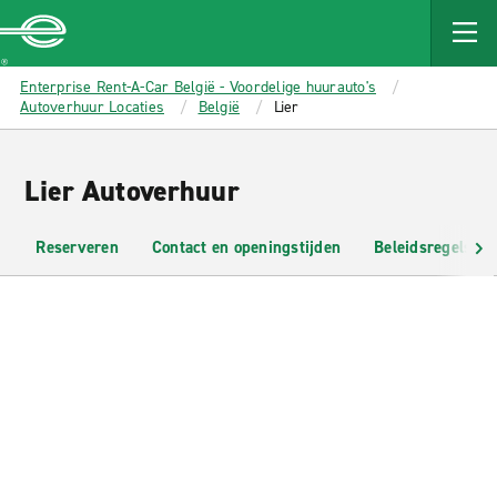
MAIN
CONTENT
Enterprise
Enterprise Rent-A-Car België - Voordelige huurauto's
Autoverhuur Locaties
België
Lier
Lier Autoverhuur
Reserveren
Contact en openingstijden
Beleidsregels